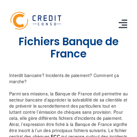
Skip
to
content
Tog
Fichiers Banque de
Nav
CONSO
France
TRAVAUX
Interdit bancaire? Incidents de paiement? Comment ça
VOITURE
marche?
Parmi ses missions, la Banque de France doit permettre au
PERSO
secteur bancaire d’apprécier la solvabilité de sa clientèle et
de prévenir le surendettement des particuliers tout en
RENOUVELABLE
luttant contre l’émission de chèques sans provision. Pour
cela, elle gère différents fichiers d’incidents de paiement.
RACHAT CREDIT
Ainsi, l’expression être fiché à la Banque de France signifie
être inscrit à l’un des principaux fichiers suivants. Le fichier
central des chèques
FCC
qui recense surtout des incidents