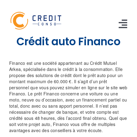
Skip
to
content
Tog
Crédit auto Financo
Nav
CONSO
Financo est une société appartenant au Crédit Mutuel
TRAVAUX
Arkea, spécialisée dans le crédit à la consommation. Elle
propose des solutions de crédit dont le prêt auto pour un
VOITURE
montant maximum de 60.000 €. Il s’agit d’un prêt
personnel que vous pouvez simuler en ligne sur le site web
Financo. Le prêt Financo concerne une voiture ou une
PERSO
moto, neuve ou d’occasion, avec un financement partiel ou
total, donc avec ou sans apport personnel. Il n’est pas
RENOUVELABLE
nécessaire de changer de banque, et votre compte est
crédité sous 48 heures, dès l’accord final obtenu. Quel que
RACHAT CREDIT
soit votre projet auto, Financo vous offre de multiples
avantages avec des conseillers à votre écoute.