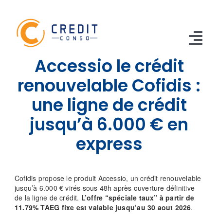
Skip
to
content
Tog
Accessio le crédit
Nav
CONSO
renouvelable Cofidis :
une ligne de crédit
TRAVAUX
jusqu’à 6.000 € en
VOITURE
express
PERSO
RENOUVELABLE
Cofidis propose le produit Accessio, un crédit renouvelable
jusqu’à 6.000 € virés sous 48h après ouverture définitive
RACHAT CREDIT
de la ligne de crédit.
L’offre “spéciale taux” à partir de
11.79% TAEG fixe est valable jusqu’au 30 aout 2026
.