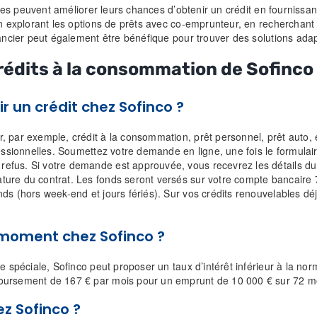
aires peuvent améliorer leurs chances d’obtenir un crédit en fourniss
 en explorant les options de prêts avec co-emprunteur, en recherchan
nancier peut également être bénéfique pour trouver des solutions ada
édits à la consommation de Sofinco 
 un crédit chez Sofinco ?
, par exemple, crédit à la consommation, prêt personnel, prêt auto,
ofessionnelles. Soumettez votre demande en ligne, une fois le formul
fus. Si votre demande est approuvée, vous recevrez les détails du cr
ure du contrat. Les fonds seront versés sur votre compte bancaire 7 
ds (hors week-end et jours fériés). Sur vos crédits renouvelables dé
u moment chez Sofinco ?
re spéciale, Sofinco peut proposer un taux d’intérêt inférieur à la 
boursement de 167 € par mois pour un emprunt de 10 000 € sur 72 m
z Sofinco ?