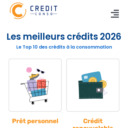
Skip
to
content
Tog
Nav
Les meilleurs crédits 2026
CONSO
Le Top 10 des crédits à la consommation
TRAVAUX
VOITURE
PERSO
RENOUVELABLE
RACHAT CREDIT
Prêt personnel
Crédit