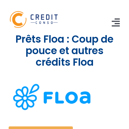
Skip
to
content
Tog
Prêts Floa : Coup de
Nav
CONSO
pouce et autres
crédits Floa
TRAVAUX
VOITURE
PERSO
RENOUVELABLE
RACHAT CREDIT