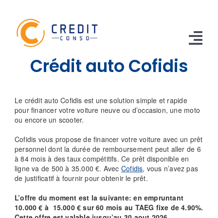
Skip
to
content
Tog
Crédit auto Cofidis
Nav
CONSO
Le crédit auto Cofidis est une solution simple et rapide
TRAVAUX
pour financer votre voiture neuve ou d’occasion, une moto
ou encore un scooter.
VOITURE
Cofidis vous propose de financer votre voiture avec un prêt
personnel dont la durée de remboursement peut aller de 6
PERSO
à 84 mois à des taux compétitifs. Ce prêt disponible en
ligne va de 500 à 35.000 €. Avec
Cofidis
, vous n’avez pas
RENOUVELABLE
de justificatif à fournir pour obtenir le prêt.
RACHAT CREDIT
L’offre du moment est la suivante: en empruntant
10.000 € à 15.000 € sur 60 mois au TAEG fixe de 4.90%.
Cette offre est valable jusqu’au 30 aout 2026
.