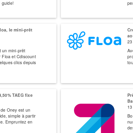
e guide!
pe
oa, le mini-prêt
Cr
ao
23
 un mini-prêt
Av
 Floa et Cdiscount
pro
lques clics depuis
to
4,50% TAEG fixe
Pr
Ba
13 
 de Oney est un
de, simple à partir
Bo
xe. Empruntez en
nu
de