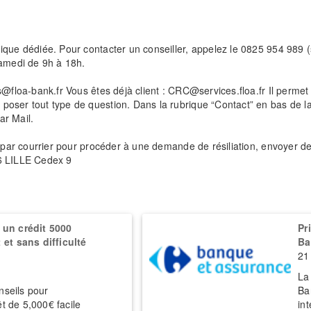
que dédiée. Pour contacter un conseiller, appelez le 0825 954 989 (s
samedi de 9h à 18h.
es@floa-bank.fr Vous êtes déjà client : CRC@services.floa.fr Il perm
 poser tout type de question. Dans la rubrique “Contact” en bas d
ar Mail.
e par courrier pour procéder à une demande de résiliation, envoyer des
86 LILLE Cedex 9
un crédit 5000
Pr
et sans difficulté
Ba
21
La
nseils pour
Ba
êt de 5,000€ facile
in