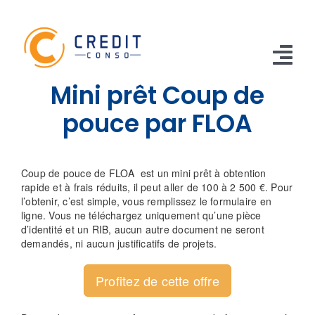
Skip
to
content
Tog
Mini prêt Coup de
Nav
CONSO
pouce par FLOA
TRAVAUX
Coup de pouce de FLOA est un mini prêt à obtention
VOITURE
rapide et à frais réduits, il peut aller de 100 à 2 500 €. Pour
l’obtenir, c’est simple, vous remplissez le formulaire en
ligne. Vous ne téléchargez uniquement qu’une pièce
PERSO
d’identité et un RIB, aucun autre document ne seront
demandés, ni aucun justificatifs de projets.
RENOUVELABLE
Profitez de cette offre
RACHAT CREDIT