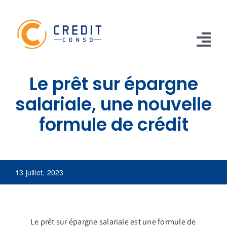
Skip
to
content
Tog
Nav
Le prêt sur épargne
CONSO
salariale, une nouvelle
TRAVAUX
formule de crédit
VOITURE
PERSO
13 juillet, 2023
RENOUVELABLE
RACHAT CREDIT
Le prêt sur épargne salariale est une formule de