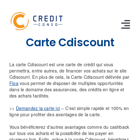
Skip
to
content
Tog
Carte Cdiscount
Nav
CONSO
La carte Cdiscount est une carte de crédit qui vous
TRAVAUX
permettra, entre autres, de financer vos achats sur le site
Cdiscount. En plus de cela, la Carte Cdiscount délivrée par
VOITURE
Floa
vous permet de disposer de multiples opportunités
dans le domaine des assurances, des crédits en ligne et
des achats facilités.
PERSO
>>
Demandez la carte ici
– C’est simple rapide et 100% en
RENOUVELABLE
ligne pour profiter des avantages de la carte.
RACHAT CREDIT
Vous bénéficierez d’autres avantages comme du cashback
sur tous vos achats et la possibilité de les payer en
plusieurs fois. Enfin, grâce à la carte Cdiscount, bénéficiez