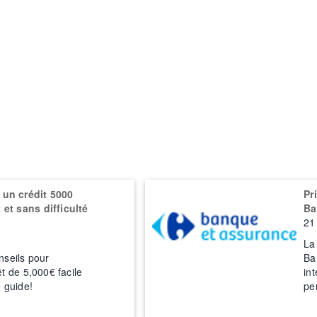
un crédit 5000
Pr
et sans difficulté
Ba
21
La
nseils pour
Ba
êt de 5,000€ facile
in
e guide!
pe