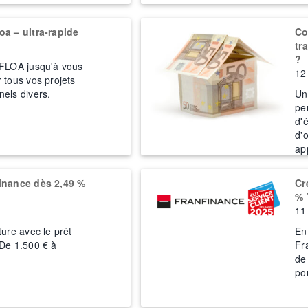
oa – ultra-rapide
Co
tr
?
 FLOA jusqu'à vous
12 
 tous vos projets
els divers.
Un
pe
d'
d'
ap
finance dès 2,49 %
Cr
% 
11
ture avec le prêt
En
 De 1.500 € à
Fr
de
po