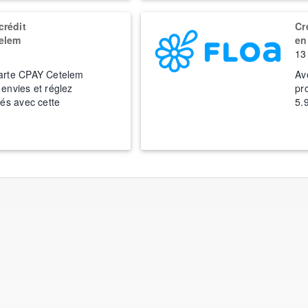
crédit
Cr
telem
en
13 
carte CPAY Cetelem
Av
 envies et réglez
pr
tés avec cette
5.