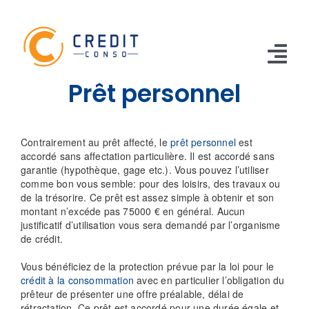
Skip
to
content
Tog
Prêt personnel
Nav
CONSO
Contrairement au prêt affecté, le
prêt personnel
est
TRAVAUX
accordé sans affectation particulière. Il est accordé sans
garantie (hypothèque, gage etc.). Vous pouvez l’utiliser
VOITURE
comme bon vous semble: pour des loisirs, des travaux ou
de la trésorire. Ce prêt est assez simple à obtenir et son
montant n’excéde pas 75000 € en général. Aucun
PERSO
justificatif d’utilisation vous sera demandé par l’organisme
de crédit.
RENOUVELABLE
Vous bénéficiez de la protection prévue par la loi pour le
RACHAT CREDIT
crédit à la consommation
avec en particulier l’obligation du
prêteur de présenter une offre préalable, délai de
rétractation. Ce prêt est accordé pour une durée égale et