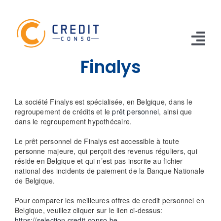
Skip
to
content
Tog
Finalys
Nav
CONSO
La société Finalys est spécialisée, en Belgique, dans le
TRAVAUX
regroupement de crédits et le
prêt personnel
, ainsi que
dans le regroupement hypothécaire.
VOITURE
Le prêt personnel de Finalys est accessible à toute
personne majeure, qui perçoit des revenus réguliers, qui
PERSO
réside en Belgique et qui n’est pas inscrite au fichier
national des incidents de paiement de la Banque Nationale
RENOUVELABLE
de Belgique.
RACHAT CREDIT
Pour comparer les meilleures offres de credit personnel en
Belgique, veuillez cliquer sur le lien ci-dessus:
https://selection.credit-conso.be