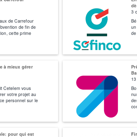
dè
3 
aux de Carrefour
Bé
bvention de fin de
un 
ion, cette prime
de
e à mieux gérer
Pr
Ba
13 
it Cetelem vous
Bo
rer votre projet au
nu
ce personnel sur le
de
co
le: pour qui est
Fi