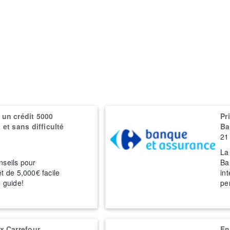
un crédit 5000
Pr
et sans difficulté
Ba
21
La
nseils pour
Ba
êt de 5,000€ facile
in
e guide!
pe
x Carrefour
En