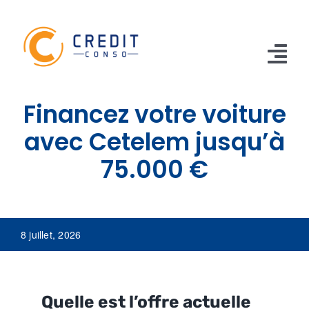
Skip
to
content
Tog
Nav
Financez votre voiture
CONSO
avec Cetelem jusqu’à
TRAVAUX
75.000 €
VOITURE
PERSO
8 juillet, 2026
RENOUVELABLE
RACHAT CREDIT
Quelle est l’offre actuelle