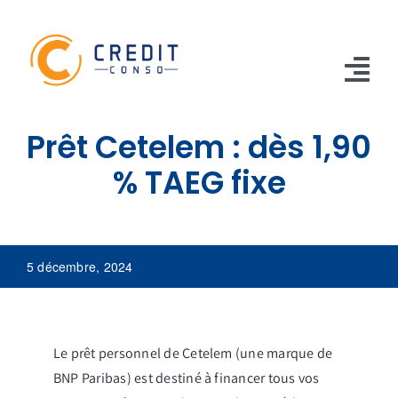
Skip
to
content
Tog
Nav
Prêt Cetelem : dès 1,90
CONSO
% TAEG fixe
TRAVAUX
VOITURE
5 décembre, 2024
PERSO
RENOUVELABLE
Le prêt personnel de Cetelem (une marque de
RACHAT CREDIT
BNP Paribas) est destiné à financer tous vos