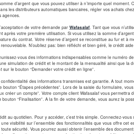
somme d’argent que vous pouvez utiliser à n’importe quel moment. C’
 dans les distributeurs automatiques bancaires, régler vos achats che
s agences.
à l’acceptation de votre demande par
Wafasalaf
. Tant que vous n’utili
t après votre première utilisation. Si vous utilisez la somme d’argen
nature du contrat. Votre réserve d’argent se reconstitue au fur et 
 renouvelable. N’oubliez pas: bien réfléchi et bien géré, le crédit aide
munissez-vous des informations indispensables comme le numéro de vo
une simulation de crédit et le montant de la mensualité ainsi que la 
 sur le bouton “Demander votre crédit en ligne”.
confidentialité des informations transmises est garantie. A tout mome
 le bouton “Étapes précédentes”. Lors de la saisie du formulaire, vou
Je veux créer un compte”. Votre compte client Wafasalaf vous permettra
bouton “Finalisation”. A la fin de votre demande, vous aurez la possi
rédit au quotidien. Pour y accéder, c’est très simple. Connectez-vous 
 une visibilité sur l’ensemble des fonctionnalités que vous offre cet 
toute sécurité. Vous pourrez aussi obtenir l’ensemble des documents 