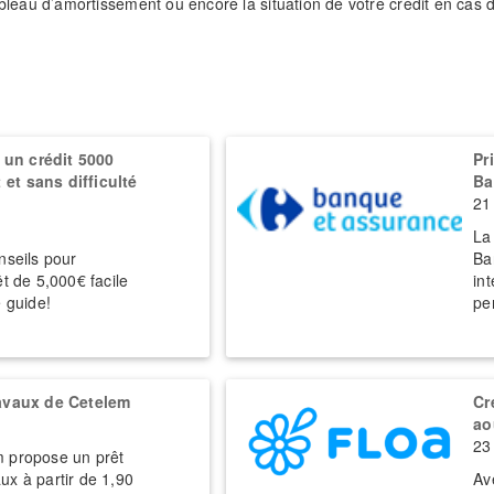
leau d’amortissement ou encore la situation de votre crédit en cas d
.
un crédit 5000
Pr
et sans difficulté
Ba
21
La
nseils pour
Ba
êt de 5,000€ facile
in
e guide!
pe
ravaux de Cetelem
Cr
ao
23
m propose un prêt
ux à partir de 1,90
Av