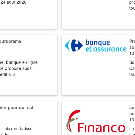
e 24 aout 2026.
pro
to
Boursorama
Pr
ao
10
e, banque en ligne
So
ce propose aussi
Ca
édit à la
ta
le: pour qui est
Le
no
13 
permis une baisse
Le
té des
sur