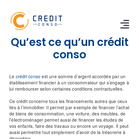
Skip
to
content
Tog
Qu’est ce qu’un crédit
Nav
CONSO
conso
TRAVAUX
Le
crédit conso
est une somme d’argent accordée par un
VOITURE
établissement financier à un consommateur qui s’engage à
lui rembourser selon certaines conditions contractuelles.
PERSO
Ce crédit concerne tous les financements autres que ceux
liés à l’immobilier. Il permet par exemple de financer l’achat
RENOUVELABLE
de biens de consommation, une voiture, des meubles, de
l’électroménager permet aussi de financer les études de
RACHAT CREDIT
vos enfants, faire des travaux ou encore un voyage. Il peut
aussi permettre tout simplement d’avoir de la trésorerie à
disposition.