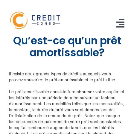
Skip
to
content
Tog
Qu’est-ce qu’un prêt
Nav
CONSO
amortissable?
TRAVAUX
Il existe deux grands types de crédits auxquels vous
VOITURE
pouvez souscrire: le prêt amortissable et le prêt in fine.
Le prêt amortissable consiste à rembourser votre capital et
PERSO
les intérêts sur une période donnée suivant un tableau
d’amortissement. Les modalités telles que les mensualités,
RENOUVELABLE
le montant, la durée du prêt vous sont donnés lors de
l’officialisation de la demande du prêt. Notez que lorsque
RACHAT CREDIT
les échéances de paiement de votre prêt sont constantes,
le capital remboursé augmente tandis que les intérêts
diminuent. Les prêts amortissables sont la plupart des