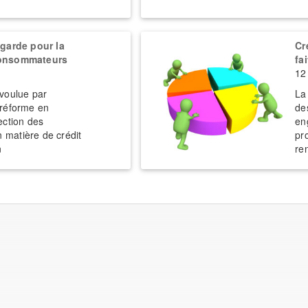
agarde pour la
Cr
consommateurs
fa
12 
 voulue par
La
 réforme en
de
ection des
en
matière de crédit
pr
n
re