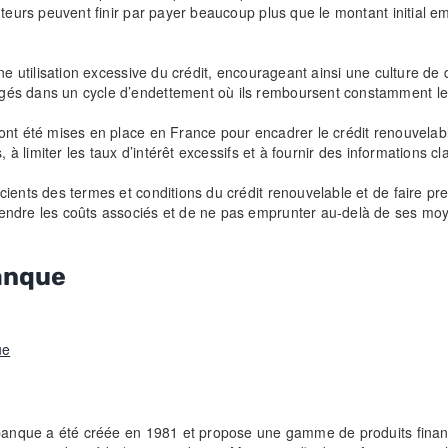
nteurs peuvent finir par payer beaucoup plus que le montant initial 
ne utilisation excessive du crédit, encourageant ainsi une culture de
és dans un cycle d’endettement où ils remboursent constamment leu
 ont été mises en place en France pour encadrer le crédit renouvela
, à limiter les taux d’intérêt excessifs et à fournir des informations 
ents des termes et conditions du crédit renouvelable et de faire preu
rendre les coûts associés et de ne pas emprunter au-delà de ses m
Banque
ue
banque a été créée en 1981 et propose une gamme de produits financie