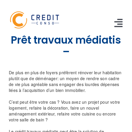
Skip
to
content
Tog
Prêt travaux médiatis
Nav
CONSO
–
TRAVAUX
De plus en plus de foyers préfèrent rénover leur habitation
VOITURE
plutôt que de déménager: un moyen de rendre son cadre
de vie plus agréable sans engager des lourdes dépenses
liées à l’acquisition d’un bien immobilier.
PERSO
C’est peut être votre cas ? Vous avez un projet pour votre
RENOUVELABLE
logement, refaire la décoration, faire un nouvel
aménagement extérieur, refaire votre cuisine ou encore
RACHAT CREDIT
votre salle de bain ?
Le crédit travaux médiatis peut être la solution de