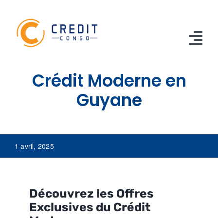
Skip
to
content
Tog
Nav
Crédit Moderne en
CONSO
Guyane
TRAVAUX
VOITURE
1 avril, 2025
PERSO
RENOUVELABLE
Découvrez les Offres
RACHAT CREDIT
Exclusives du Crédit