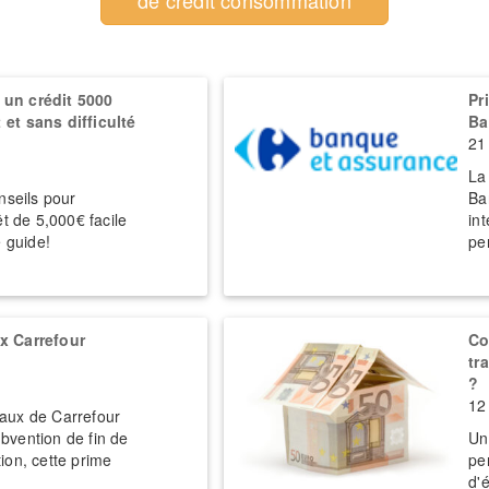
un crédit 5000
Pr
et sans difficulté
Ba
21
La
nseils pour
Ba
êt de 5,000€ facile
in
e guide!
pe
x Carrefour
Co
tr
?
12 
aux de Carrefour
bvention de fin de
Un
ion, cette prime
pe
d'