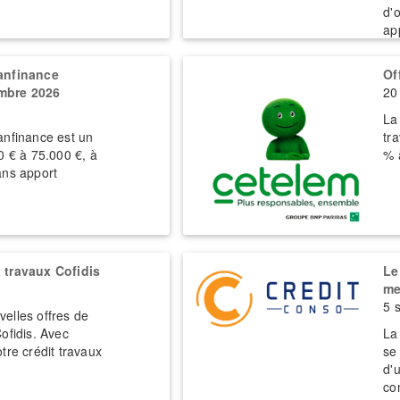
d'
ap
ranfinance
Of
mbre 2026
20
La
anfinance est un
tr
0 € à 75.000 €, à
% 
ans apport
 travaux Cofidis
Le
me
5 
elles offres de
ofidis. Avec
La
tre crédit travaux
se 
d'
co